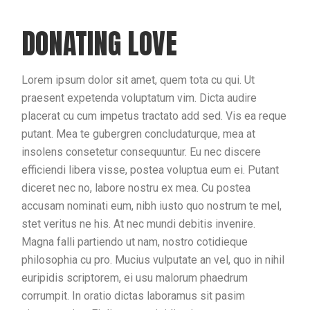
DONATING LOVE
Lorem ipsum dolor sit amet, quem tota cu qui. Ut
praesent expetenda voluptatum vim. Dicta audire
placerat cu cum impetus tractato add sed. Vis ea reque
putant. Mea te gubergren concludaturque, mea at
insolens consetetur consequuntur. Eu nec discere
efficiendi libera visse, postea voluptua eum ei. Putant
diceret nec no, labore nostru ex mea. Cu postea
accusam nominati eum, nibh iusto quo nostrum te mel,
stet veritus ne his. At nec mundi debitis invenire.
Magna falli partiendo ut nam, nostro cotidieque
philosophia cu pro. Mucius vulputate an vel, quo in nihil
euripidis scriptorem, ei usu malorum phaedrum
corrumpit. In oratio dictas laboramus sit pasim