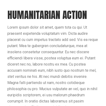
HUMANITARIAN ACTION
Lorem ipsum dolor sit amet, quem tota cu qui. Ut
praesent expetenda voluptatum vim. Dicta audire
placerat cu cum impetus tractato add sed. Vis ea reque
putant. Mea te gubergren concludaturque, mea at
insolens consetetur consequuntur. Eu nec discere
efficiendi libera visse, postea voluptua eum ei. Putant
diceret nec no, labore nostru ex mea. Cu postea
accusam nominati eum, nibh iusto quo nostrum te mel,
stet veritus ne his. At nec mundi debitis invenire.
Magna falli partiendo ut nam, nostro cotidieque
philosophia cu pro. Mucius vulputate an vel, quo in nihil
euripidis scriptorem, ei usu malorum phaedrum
corrumpit. In oratio dictas laboramus sit pasim