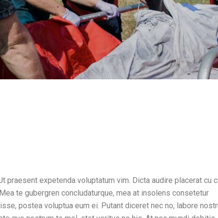
 Ut praesent expetenda voluptatum vim. Dicta audire placerat cu 
. Mea te gubergren concludaturque, mea at insolens consetetur
visse, postea voluptua eum ei. Putant diceret nec no, labore nost