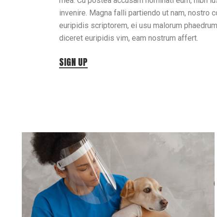
mea. Cu postea accusam nominati eum, nibh iust
invenire. Magna falli partiendo ut nam, nostro c
euripidis scriptorem, ei usu malorum phaedrum c
diceret euripidis vim, eam nostrum affert.
SIGN UP