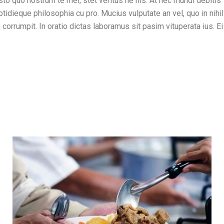
o quo nostrum te mel, stet veritus ne his. At nec mundi debitis
otidieque philosophia cu pro. Mucius vulputate an vel, quo in nihil
orrumpit. In oratio dictas laboramus sit pasim vituperata ius. Ei