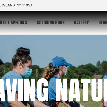
 ISLAND, NY 11953
NTS / SPECIALS
COLORING BOOK
GALLERY
BLO
AVING NATU