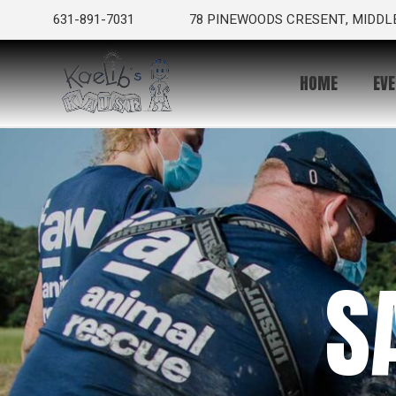
631-891-7031
78 PINEWOODS CRESENT, MIDDLE
HOME
EVE
S