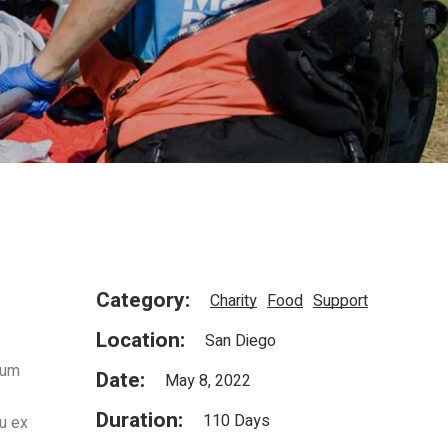
Category:
Charity
Food
Support
Location:
San Diego
cum
Date:
May 8, 2022
Duration:
110 Days
ru ex